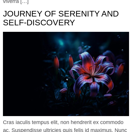
viverra […]
JOURNEY OF SERENITY AND
SELF-DISCOVERY
Cras iaculis tempus elit, non hendrerit ex commodo
ac. Suspendisse ultricies quis felis id maximus. Nunc