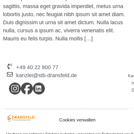
sagittis, massa eget gravida imperdiet, metus urna
lobortis justo, nec feugiat nibh ipsum sit amet diam.
Duis dignissim ut urna sit amet dictum. Nulla lacus
nulla, cursus a ipsum ac, viverra venenatis elit.
Mauris eu felis turpis. Nulla mollis […]
+49 40 22 800 77
kanzlei@stb-dransfeld.de
Kar
I
D
© 2026 Steuerberatungskanzlei Arne Dransfeld
Cookies verwalten