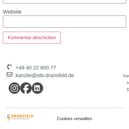
Website
+49 40 22 800 77
kanzlei@stb-dransfeld.de
Kar
I
D
© 2026 Steuerberatungskanzlei Arne Dransfeld
Cookies verwalten